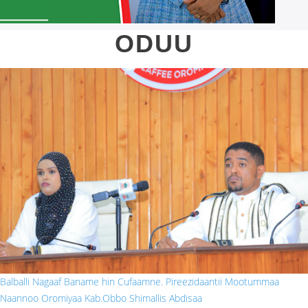
ODUU
obbo shim.jpg
Balballi Nagaaf Baname hin Cufaamne. Pireezidaantii Mootummaa
Naannoo Oromiyaa Kab.Obbo Shimallis Abdisaa