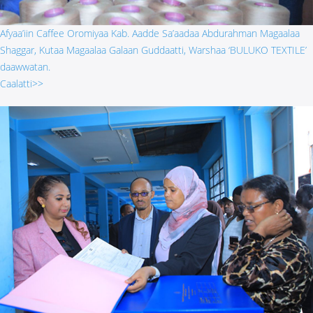
Afyaa’iin Caffee Oromiyaa Kab. Aadde Sa’aadaa Abdurahman Magaalaa
Shaggar, Kutaa Magaalaa Galaan Guddaatti, Warshaa ‘BULUKO TEXTILE’
daawwatan.
Caalatti>>