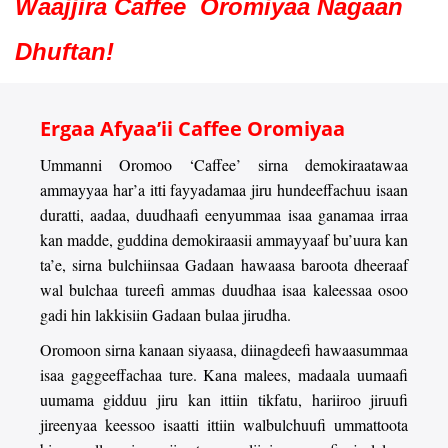
Waajjira Caffee Oromiyaa Nagaan
Dhuftan!
Ergaa Afyaa’ii Caffee Oromiyaa
Ummanni Oromoo ‘Caffee’ sirna demokiraatawaa
ammayyaa har’a itti fayyadamaa jiru hundeeffachuu isaan
duratti, aadaa, duudhaafi eenyummaa isaa ganamaa irraa
kan madde, guddina demokiraasii ammayyaaf bu’uura kan
ta’e, sirna bulchiinsaa Gadaan hawaasa baroota dheeraaf
wal bulchaa tureefi ammas duudhaa isaa kaleessaa osoo
gadi hin lakkisiin Gadaan bulaa jirudha.
Oromoon sirna kanaan siyaasa, diinagdeefi hawaasummaa
isaa gaggeeffachaa ture. Kana malees, madaala uumaafi
uumama gidduu jiru kan ittiin tikfatu, hariiroo jiruufi
jireenyaa keessoo isaatti ittiin walbulchuufi ummattoota