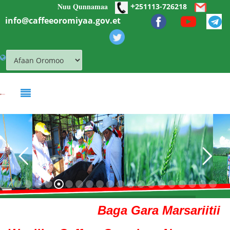
+
Nuu Qunnamaa
Skip to main content
251113-726218
info@caffeeoromiyaa.gov.et
Jilli Afyaa'oota Naannoleefi Magaalota lamaan Godina Baaleetti daawwannaa taasisaan
Baga Gara Marsariitii