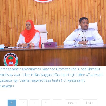
gabaasa prizidaantii.jpg
Pireezidaantiin Mootummaa Naannoo Oromiyaa Kab. Obbo Shimallis
Abdiisaa, Yaa’ii Idilee 10ffaa Waggaa 5ffaa Bara Hojii Caffee 6ffaa irraatti
gabaasa hojii qaama raawwachiisaa baatii 6 dhiyeessaa jiru
Caalatti>>
Pages
1
2
3
4
…
next ›
last »