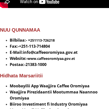
NUU QUNNAMAA
Bilbilaa:- +
251113-726218
Fax:-+251-113-714804
E-Mail:info@
caffeeoromiyaa.gov.et
Website:-
www.caffeeoromiyaa.gov.et
Postaa:-21383-1000
Hidhata Marsariitii
Moobayilii App Waajjira Caffee Oromiyaa
Waajjira Pirezidaantii Mootummaa Naannoo
Oromiyaa
Biiroo Investiment fi Industry Oromiyaa