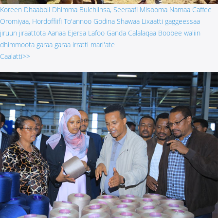
Koreen Dhaabbii Dhimma Bulchiinsa, Seeraafi Misooma Namaa Caffee
Oromiyaa, Hordoffiifi To'annoo Godina Shawaa Lixaatti gaggeessaa
jiruun jiraattota Aanaa Ejersa Lafoo Ganda Calalaqaa Boobee waliin
dhimmoota garaa garaa irratti mari'ate
Caalatti>>