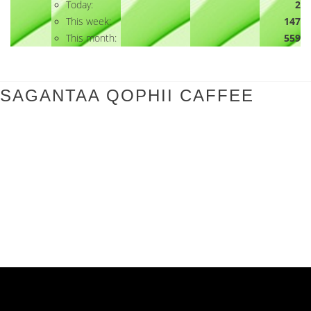
Today:
2
This week:
147
This month:
559
SAGANTAA QOPHII CAFFEE