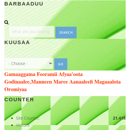
BARBAADUU
Search
KUUSAA
Gamaaggama Fooramii Afyaa'oota
Godinaalee,Manneen Maree Aanaaleefi Magaaalota
Oromiyaa
COUNTER
Site Counter:
21,415
Visitors: