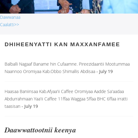
Dawwanaa
Caalatti>>
DHIHEENYATTI KAN MAXXANFAMEE
Balballi Nagaaf Baname hin Cufaamne. Pireezidaantii Mootummaa
Naannoo Oromiyaa Kab.Obbo Shimallis Abdisaa
- July 19
Haasaa Baniinsaa Kab.Afyaa'ii Caffee Oromiyaa Aadde Sa'aadaa
Abdurrahmaan Yaa'ii Caffee 11ffaa Waggaa 5ffaa BHC 6ffaa irratti
taasisan
- July 19
Daawwattootnii keenya