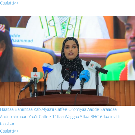
Caalatti>>
sada.jpg
Haasaa Baniinsaa Kab.Afyaa'ii Caffee Oromiyaa Aadde Sa'aadaa
Abdurrahmaan Yaa'ii Caffee 11ffaa Waggaa 5ffaa BHC 6ffaa irratti
taasisan
Caalatti>>