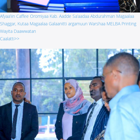
Afyaa’iin Caffee Oromiyaa Kab. Aadde Sa’aadaa Abdurahman Magaalaa
Shaggar, Kutaa Magaalaa Galaanitti argamuun Warshaa MELBA Printing
Wayita Daawwatan
Caalatti>>