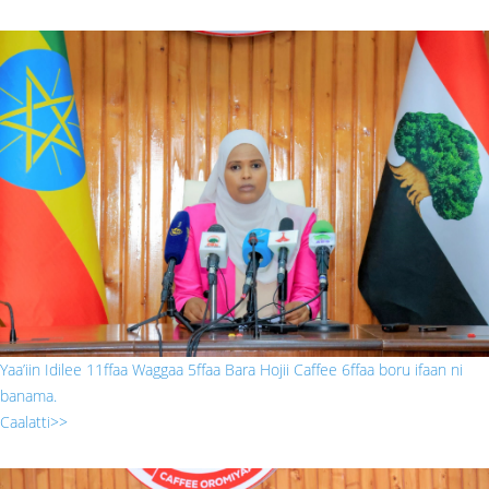
222.jpg
Yaa’iin Idilee 11ffaa Waggaa 5ffaa Bara Hojii Caffee 6ffaa boru ifaan ni
banama.
Caalatti>>